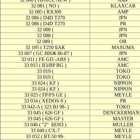
32 081 ( NO )
KLAXCAR
32 085 ( RX300
AMP
32 086 ( D4D T270
JPN
32 086 ( D4D T270
PR
32 088 (
JPN
32 088 (
JPN
32 089 (
OR
32 195 ( T250 БАК
MASUMA
33 007 ( GC ИНЖ 86-87 )
JPN
33 011 ( FE GD -ABS )
AMC
33 015 ( B3/BP BG )
AMC
33 019 (
TOKO
33 019 (
TOKO
33 024 ( KF )
NIPPON
33 024 ( KF )
NIPPON
33 025 ( FP/FS GE )
MEYLE
33 034 ( XEDOS-9 )
PR
33 042-A ( 323 BJ 98- )
TOKO
33 045 ( 626 GF )
DENCKERMAN
33 045 ( 626 GF )
MASTER
33 046 ( "2"
БЕНЗ )
MULLER
33 049 ( CX-7
MEYLE
33 052 ( BT-50 99-
MEYLE