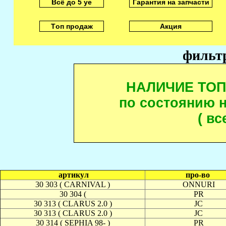
Всё до 5 уе
Гарантия на запчасти
Tоп продаж
Акция
фильт
НАЛИЧИЕ ТО
по состоянию н
( вс
артикул
про-во
30 303 ( CARNIVAL )
ONNURI
30 304 (
PR
30 313 ( CLARUS 2.0 )
JC
30 313 ( CLARUS 2.0 )
JC
30 314 ( SEPHIA 98- )
PR