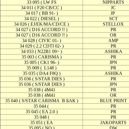
33 095 ( LW FS
NIPPARTS
34 011 ( F20 CB/CC )
JC
34 017 ( BB 91- )
JP
34 022 ( DIESEL )
SCT
34 026 ( EJ/EK/MA/CD/CE )
STELLOX
34 027 ( D16 ACCORD !! )
PR
34 027 ( D16 ACCORD !! )
OR
34 028 ( CIVIC 01- )
AMP
34 029 ( 2.2 CDTI 02- )
PR
34 033 ( N22B1 09> )
ASHIKA
35 003 ( CARISMA )
PR
35 005 ( CK1 96- )
JPN
35 009 (
L148 )
PR
35 035 ( DA4 F8Q )
ASHIKA
35 036 ( S/STAR DIES )
PR
35 036 ( S/STAR DIES )
JPN
35 038 ( 4M41
PR
35 038 ( 4M41
OR
35 040 ( S/STAR CARISMA
В БАК )
BLUE PRINT
35 044 (
PR
35 045 ( EA 2.0 )
PR
35 048 (
PR
35 051 ( EA
JAKOPARTS
35 095 ( NO )
DW