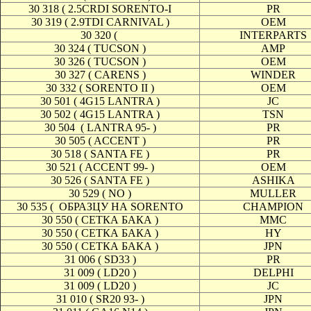
30 318 ( 2.5CRDI SORENTO-I
PR
30 319 ( 2.9TDI CARNIVAL )
OEM
30 320 (
INTERPARTS
30 324 ( TUCSON )
AMP
30 326 ( TUCSON )
OEM
30 327 ( CARENS )
WINDER
30 332 ( SORENTO II )
OEM
30 501 ( 4G15 LANTRA )
JC
30 502 ( 4G15 LANTRA )
TSN
30 504
( LANTRA 95- )
PR
30 505 ( ACCENT )
PR
30 518 ( SANTA FE )
PR
30 521 ( ACCENT 99- )
OEM
30 526 ( SANTA FE )
ASHIKA
30 529 ( NO )
MULLER
30 535 (
ОБРАЗЦУ НА SORENTO
CHAMPION
30 550 ( СЕТКА БАКА )
MMC
30 550 ( СЕТКА БАКА )
HY
30 550 ( СЕТКА БАКА )
JPN
31 006 ( SD33 )
PR
31 009 ( LD20 )
DELPHI
31 009 ( LD20 )
JC
31 010 ( SR20 93- )
JPN